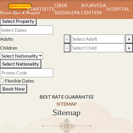
Book Your Stay
ÜBER
AYURVEDA
STARTSEITE
HOSPITAL
SIDDALEPA
CENTERS
Select Property
Adults
-
+
Children
-
+
Select Nationality
Flexible Dates
Book Now
BEST RATE GUARANTEE
SITEMAP
Sitemap